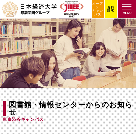
オープ
ン
資料
請求
キャン
MENU
パス
図書館・情報センターからのお知ら
せ
東京渋谷キャンパス