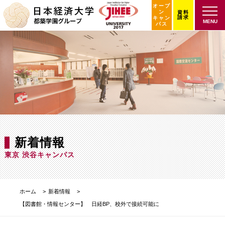
オープ
ン
資料
請求
キャン
MENU
パス
新着情報
東京 渋谷キャンパス
ホーム
新着情報
【図書館・情報センター】 日経BP、校外で接続可能に