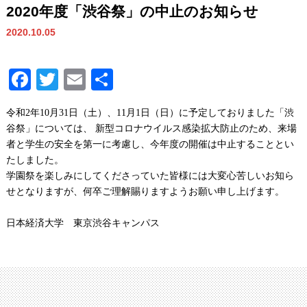
2020年度「渋谷祭」の中止のお知らせ
2020.10.05
Facebook
Twitter
Email
共
有
令和
2
年
10
月
31
日（土）、
11
月
1
日（日）に予定しておりました「渋
谷祭」については、 新型コロナウイルス感染拡大防止のため、来場
者と学生の安全を第一に考慮し、今年度の開催は中止することとい
たしました。
学園祭を楽しみにしてくださっていた皆様には大変心苦しいお知ら
せとなりますが、何卒ご理解賜りますようお願い申し上げます。
日本経済大学 東京渋谷キャンパス