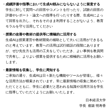
・成績評価や指導において生成AI頼みにならないように留意する
学生に対して質問への回答やコメントを行ったり、試験の回答の
評価やレポート・論文への指導を行ったりする際、生成AIによっ
て回答を出力し、それをそのまま利用することがないよう、教育
モラルを守り活用してください
・授業の改善や教材の提供等に積極的に活用する
生成AIは授業運営や教材開発の補助として大いに活用ができるも
のと考えています。教育への活用は試行錯誤の段階にあります
が、ぜひ先生方も活用の工夫をしていただき、よい事例を教員間
で共有し、よりよい授業を提供するために積極的に活用をお願い
します。
・最新情報を収集し、学生に周知する
ご承知の通り、生成AIは日々新たな機能やツールが登場し、様々
な活用方法が模索されています。常に最新情報の収集に努めてい
ただくとともに、学生に必要だと思われる知識や活用方法を学生
に指導していただくようにお願いいたします。
日本経済大学
学長 都築 明寿香