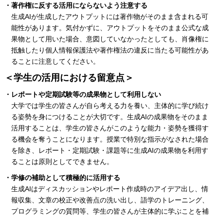
・著作権に反する活用にならないよう注意する
生成AIが生成したアウトプットには著作物がそのまま含まれる可
能性があります。気付かずに、アウトプットをそのまま公式な成
果物として用いた場合、意図していなかったとしても、肖像権に
抵触したり個人情報保護法や著作権法の違反に当たる可能性があ
ることに注意してください。
＜学生の活用における留意点＞
・レポートや定期試験等の成果物として利用しない
大学では学生の皆さんが自ら考える力を養い、主体的に学び続け
る姿勢を身につけることが大切です。生成AIの成果物をそのまま
活用することは、学生の皆さんがこのような能力・姿勢を獲得す
る機会を奪うことになります。授業で特別な指示がなされた場合
を除き、レポート・定期試験・課題等に生成AIの成果物を利用す
ることは原則としてできません。
・学修の補助として積極的に活用する
生成AIはディスカッションやレポート作成時のアイデア出し、情
報収集、文章の校正や改善点の洗い出し、語学のトレーニング、
プログラミングの質問等、学生の皆さんが主体的に学ぶことを補