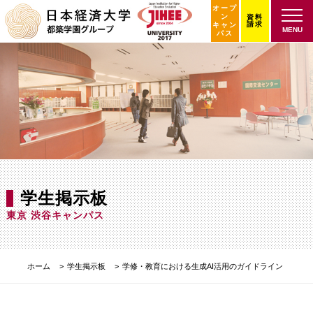
オープ
ン
資料
請求
キャン
MENU
パス
学生掲示板
東京 渋谷キャンパス
ホーム
学生掲示板
学修・教育における生成AI活用のガイドライン