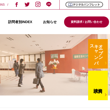
SNS
訪問者別INDEX
お知らせ
資料請求 / お問い合わせ
ス
キ
ャ
ン
パ
オープン
請求
資料