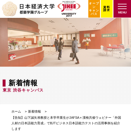
オープ
ン
資料
請求
キャン
MENU
パス
新着情報
東京 渋谷キャンパス
ホーム
新着情報
【告知】山下誠矢准教授と本学卒業生がJAFSA × 漢検共催ウェビナー「外国
人材の日本語能力育成」でBJTビジネス日本語能力テストの活用事例を紹介
します