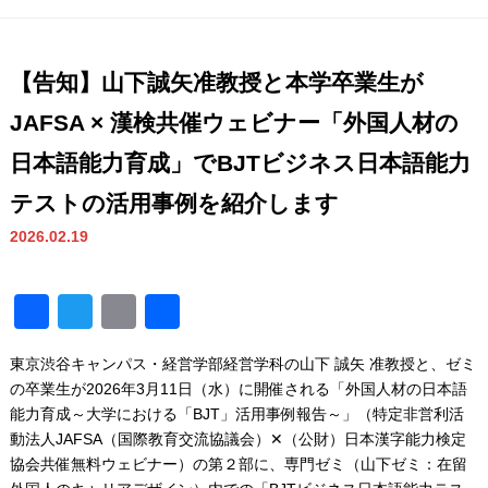
【告知】山下誠矢准教授と本学卒業生が
JAFSA × 漢検共催ウェビナー「外国人材の
日本語能力育成」でBJTビジネス日本語能力
テストの活用事例を紹介します
2026.02.19
Facebook
Twitter
Email
共
有
東京渋谷キャンパス・経営学部経営学科の山下 誠矢 准教授と、ゼミ
の卒業生が2026年3月11日（水）に開催される「外国人材の日本語
能力育成～大学における「BJT」活用事例報告～」（特定非営利活
動法人JAFSA（国際教育交流協議会）✕（公財）日本漢字能力検定
協会共催無料ウェビナー）の第２部に、専門ゼミ（山下ゼミ：在留