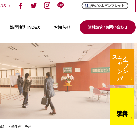
SNS
訪問者別INDEX
お知らせ
資料請求 / お問い合わせ
ス
キ
ャ
ン
パ
オープン
請求
資料
e81」と学生がコラボ