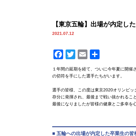
【東京五輪】出場が内定し
2021.07.12
Facebook
Twitter
Email
共
有
１年間の延期を経て、ついに今年夏に開催さ
の切符を手にした選手たちがいます。
選手の皆様、この度は東京2020オリンピ
存分に発揮され、最後まで戦い抜かれるこ
最後になりましたが皆様の健康とご多幸を
■ 五輪への出場が内定した卒業生の皆