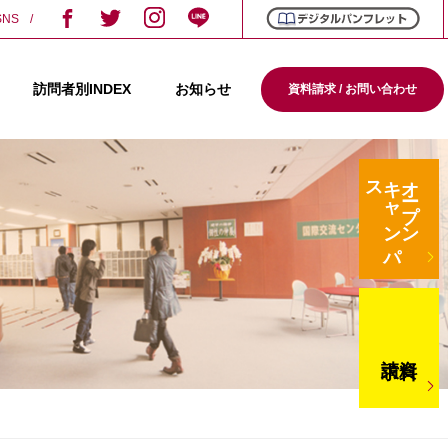
SNS
訪問者別INDEX
お知らせ
資料請求 / お問い合わせ
ス
キ
ャ
ン
パ
オープン
請求
資料