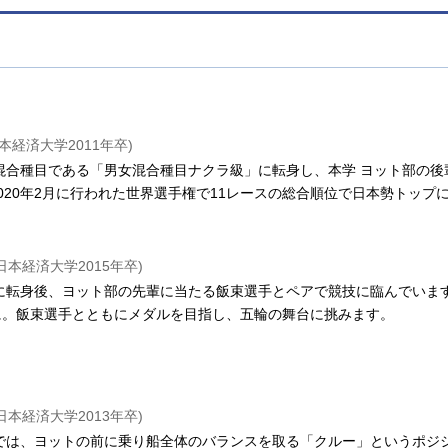
本経済大学2011年卒)
女混合種目である「男女混合種目ナクラ級」に転身し、本学 ヨット部の
020年2月に行われた世界選手権で11レースの総合順位で日本勢トップ
日本経済大学2015年卒)
」に転身後、ヨット部の先輩に当たる飯束選手とペアで競技に臨んでいます
に。飯束選手とともにメダルを目指し、五輪の舞台に挑みます。
日本経済大学2013年卒)
アでは、ヨットの前に乗り船全体のバランスを取る「クルー」というポジシ