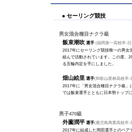
● セーリング競技
男女混合種目ナクラ級
飯束潮吹
選手
(福岡第一高校卒-日
2017年にセーリング競技唯一の男
組んで活動されています。この度、2
る五輪内定を手にしました。
畑山絵里
選手
(和歌山星林高校卒-
2017年に「男女混合種目ナクラ級
では飯束選手とともに日本勢トップ
男子470級
外薗潤平
選手
(鹿児島商業高校卒-
2017年に結成した岡田選手とのペ