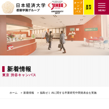
オープ
ン
資料
請求
キャン
MENU
パス
新着情報
東京 渋谷キャンパス
ホーム
新着情報
福島ゼミ AIに関する卒業研究中間発表会を実施